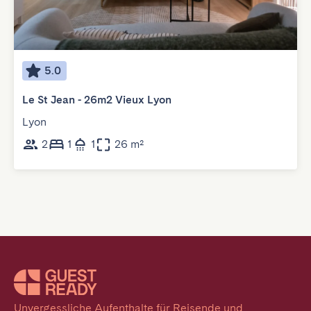
5.0
Le St Jean - 26m2 Vieux Lyon
Lyon
2
1
1
26 m²
Unvergessliche Aufenthalte für Reisende und 