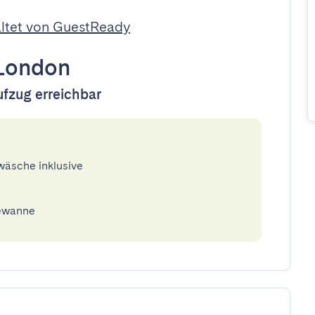
ltet von GuestReady
London
ufzug erreichbar
twäsche inklusive
dewanne