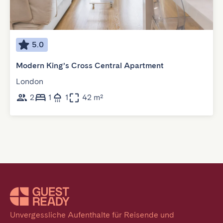
5.0
Modern King’s Cross Central Apartment
London
2
1
1
42 m²
Unvergessliche Aufenthalte für Reisende und 