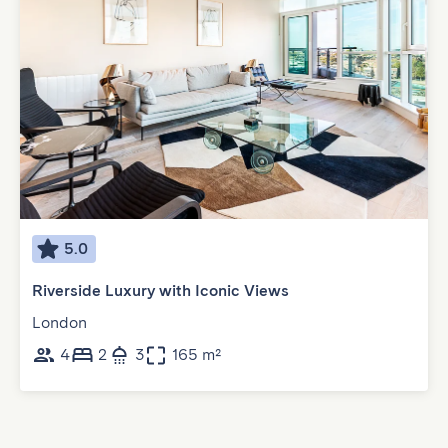
5.0
Riverside Luxury with Iconic Views
London
4
2
3
165 m²