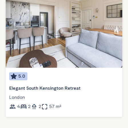
5.0
Elegant South Kensington Retreat
London
4
2
2
57 m²