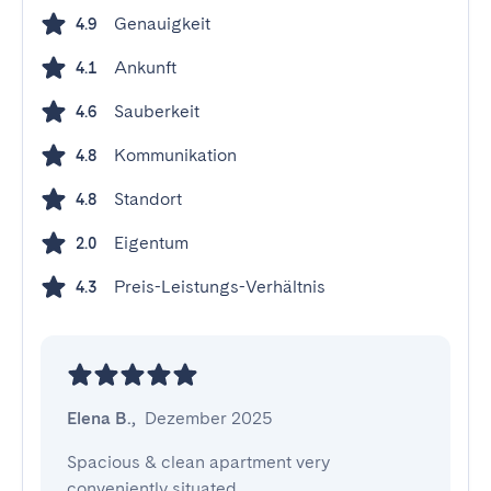
Genauigkeit
4.9
Ankunft
4.1
Sauberkeit
4.6
Kommunikation
4.8
Standort
4.8
Eigentum
2.0
Preis-Leistungs-Verhältnis
4.3
Elena B.
,
Dezember 2025
Spacious & clean apartment very 
conveniently situated