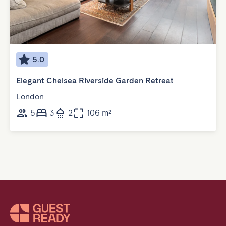
5.0
Elegant Chelsea Riverside Garden Retreat
London
5
3
2
106 m²