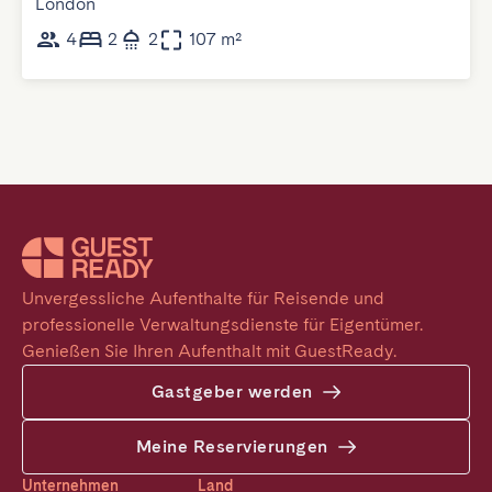
London
4
2
2
107 m²
Unvergessliche Aufenthalte für Reisende und 
professionelle Verwaltungsdienste für Eigentümer. 
Genießen Sie Ihren Aufenthalt mit GuestReady.
Gastgeber werden
Meine Reservierungen
Unternehmen
Land