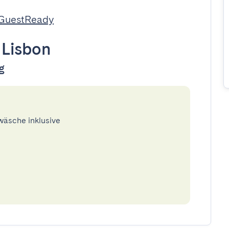
 GuestReady
•
Lisbon
g
twäsche inklusive