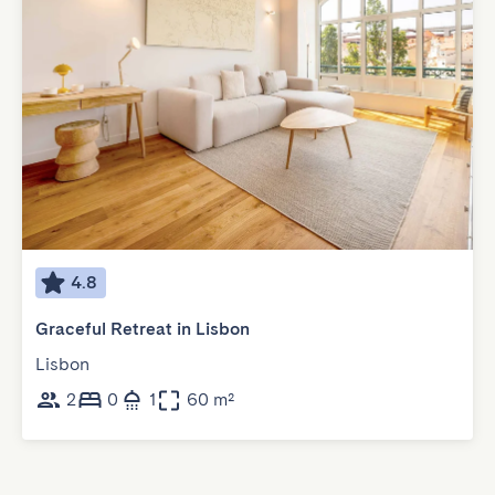
4.8
Graceful Retreat in Lisbon
Lisbon
2
0
1
60 m²