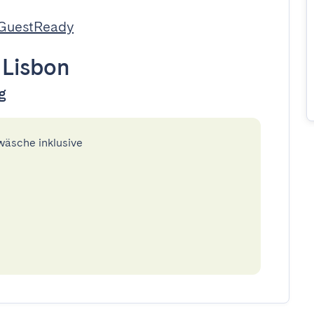
 GuestReady
•
Lisbon
g
twäsche inklusive