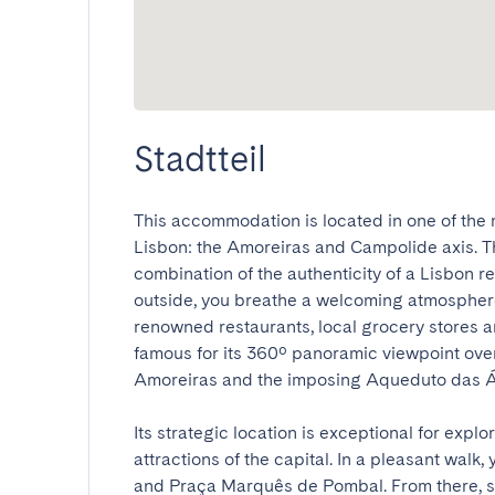
Stadtteil
This accommodation is located in one of the 
Lisbon: the Amoreiras and Campolide axis. Th
combination of the authenticity of a Lisbon r
outside, you breathe a welcoming atmosphere,
renowned restaurants, local grocery stores 
famous for its 360º panoramic viewpoint over 
Amoreiras and the imposing Aqueduto das Água
Its strategic location is exceptional for explo
attractions of the capital. In a pleasant walk
and Praça Marquês de Pombal. From there, s