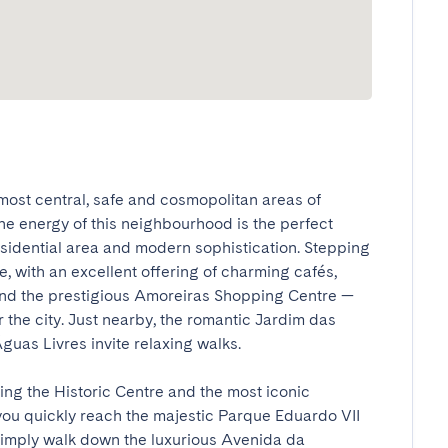
most central, safe and cosmopolitan areas of 
e energy of this neighbourhood is the perfect 
esidential area and modern sophistication. Stepping 
 with an excellent offering of charming cafés, 
and the prestigious Amoreiras Shopping Centre — 
the city. Just nearby, the romantic Jardim das 
s Livres invite relaxing walks.

ring the Historic Centre and the most iconic 
, you quickly reach the majestic Parque Eduardo VII 
imply walk down the luxurious Avenida da 