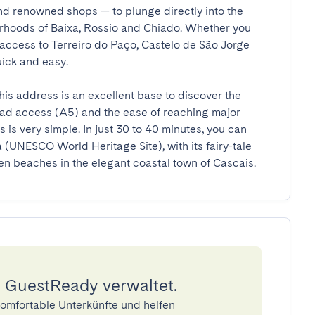
nd renowned shops — to plunge directly into the 
ourhoods of Baixa, Rossio and Chiado. Whether you 
 access to Terreiro do Paço, Castelo de São Jorge 
ck and easy.

his address is an excellent base to discover the 
road access (A5) and the ease of reaching major 
s is very simple. In just 30 to 40 minutes, you can 
 (UNESCO World Heritage Site), with its fairy-tale 
den beaches in the elegant coastal town of Cascais.
 GuestReady verwaltet.
omfortable Unterkünfte und helfen