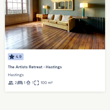
4.9
The Artists Retreat - Hastings
Hastings
2
1
1
100 m²