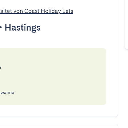
altet von Coast Holiday Lets
•
Hastings
e
dewanne