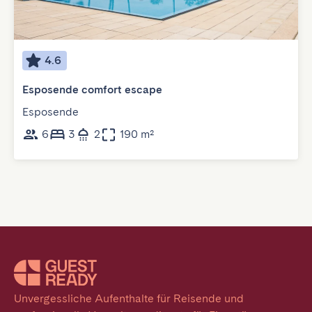
4.6
Esposende comfort escape
Esposende
6
3
2
190 m²
Unvergessliche Aufenthalte für Reisende und 