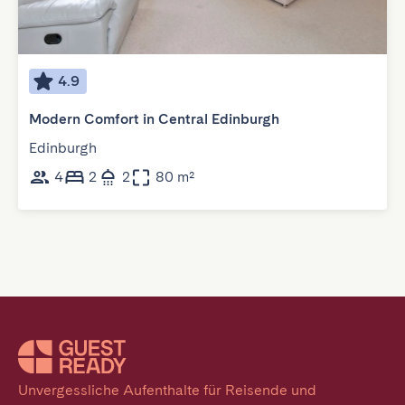
4.9
Modern Comfort in Central Edinburgh
Edinburgh
4
2
2
80 m²
Unvergessliche Aufenthalte für Reisende und 