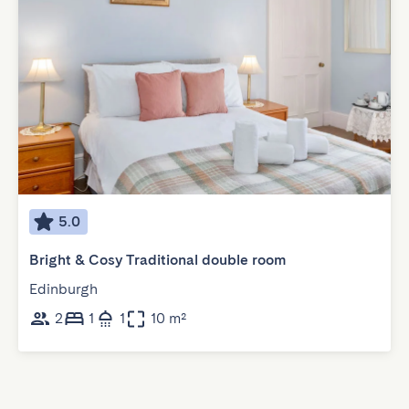
5.0
Bright & Cosy Traditional double room
Edinburgh
2
1
1
10 m²