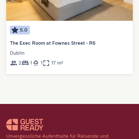
5.0
The Exec Room at Fownes Street - R6
Dublin
2
1
1
17 m²
Unvergessliche Aufenthalte für Reisende und 