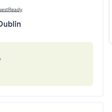
uestReady
Dublin
e