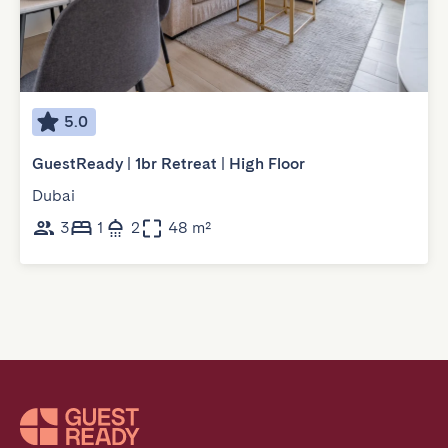
5.0
GuestReady | 1br Retreat | High Floor
Dubai
3
1
2
48 m²