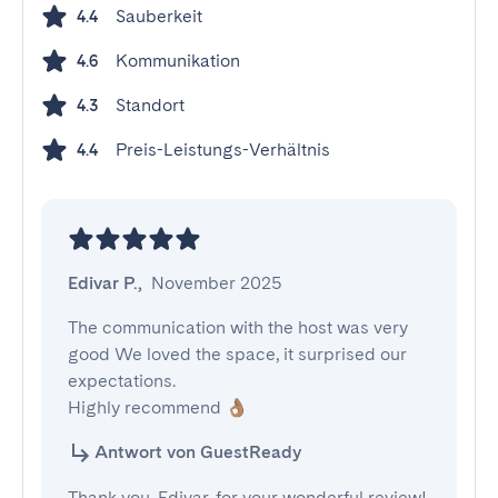
Sauberkeit
4.4
Kommunikation
4.6
Standort
4.3
Preis-Leistungs-Verhältnis
4.4
Edivar P.
,
November 2025
The communication with the host was very 
good We loved the space, it surprised our 
expectations.

Highly recommend 👌🏽
Antwort von GuestReady
Thank you, Edivar, for your wonderful review!