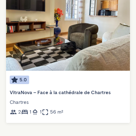
5.0
VitraNova – Face à la cathédrale de Chartres
Chartres
2
1
1
56 m²