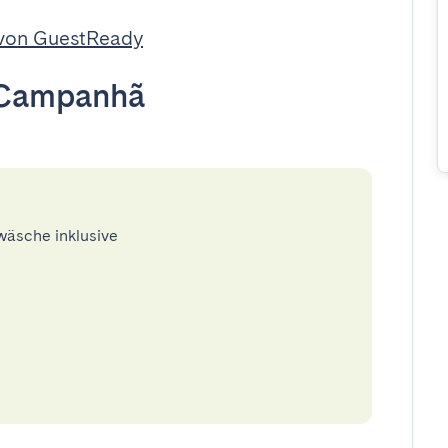
 von GuestReady
Campanhã
twäsche inklusive