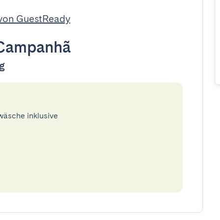
 von GuestReady
Campanhã
ug
twäsche inklusive