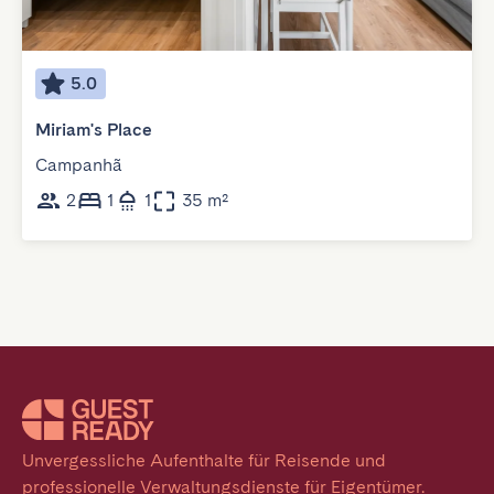
5.0
Miriam's Place
Campanhã
2
1
1
35 m²
Unvergessliche Aufenthalte für Reisende und 
professionelle Verwaltungsdienste für Eigentümer. 