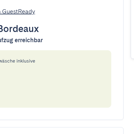
n GuestReady
Bordeaux
ufzug erreichbar
twäsche inklusive