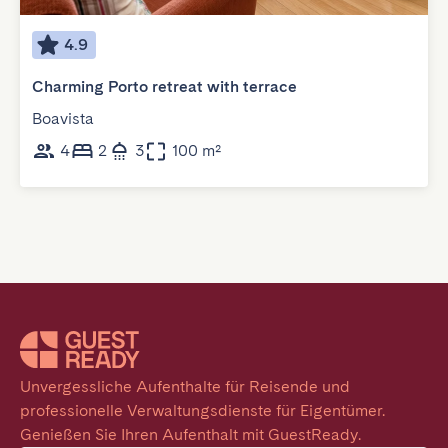
4.9
Charming Porto retreat with terrace
Boavista
4
2
3
100 m²
Unvergessliche Aufenthalte für Reisende und 
professionelle Verwaltungsdienste für Eigentümer. 
Genießen Sie Ihren Aufenthalt mit GuestReady.