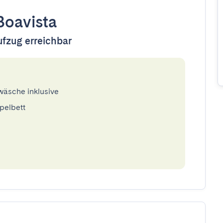
Boavista
ufzug erreichbar
twäsche inklusive
pelbett