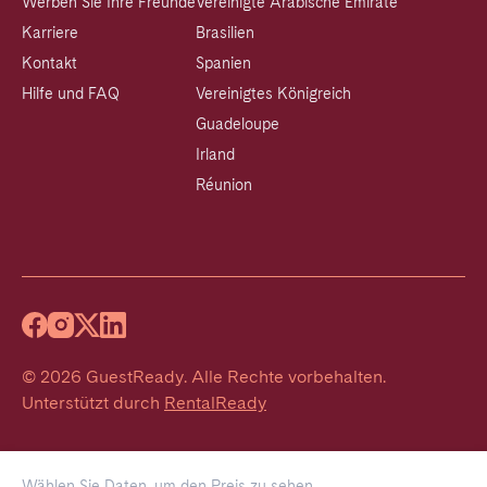
Werben Sie Ihre Freunde
Vereinigte Arabische Emirate
Karriere
Brasilien
Kontakt
Spanien
Hilfe und FAQ
Vereinigtes Königreich
Guadeloupe
Irland
Réunion
©
2026
GuestReady
.
Alle Rechte vorbehalten.
Unterstützt durch
RentalReady
Wählen Sie Daten, um den Preis zu sehen