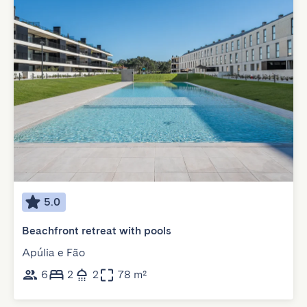
5.0
Beachfront retreat with pools
Apúlia e Fão
6
2
2
78 m²