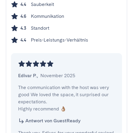
Sauberkeit
4.4
Kommunikation
4.6
Standort
4.3
Preis-Leistungs-Verhältnis
4.4
Edivar P.
,
November 2025
The communication with the host was very 
good We loved the space, it surprised our 
expectations.

Highly recommend 👌🏽
Antwort von GuestReady
Thank you, Edivar, for your wonderful review!