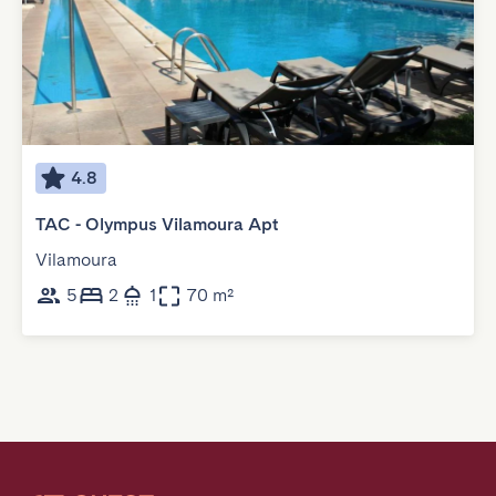
4.8
TAC - Olympus Vilamoura Apt
Vilamoura
5
2
1
70 m²