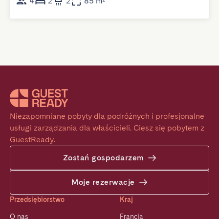
4
2
2
85 m²
Niezapomniane pobyty dla podróżnych i profesjonalne 
usługi zarządzania dla właścicieli. Ciesz się pobytem z 
GuestReady.
Zostań gospodarzem
Moje rezerwacje
Przedsiębiorstwo
Kraj
O nas
Francja