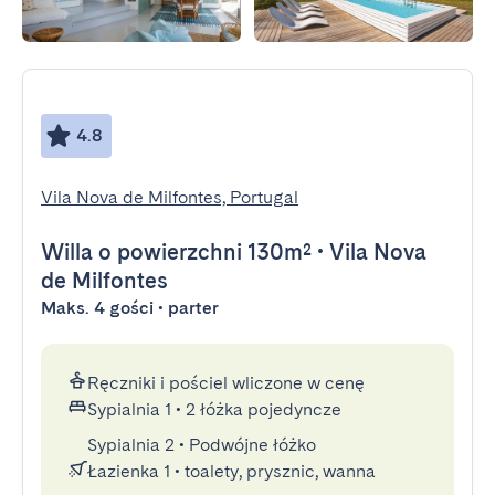
4.8
Vila Nova de Milfontes, Portugal
Willa
o powierzchni 130m²
•
Vila Nova
de Milfontes
Maks. 4 gości • parter
Ręczniki i pościel wliczone w cenę
Sypialnia 1
•
2 łóżka pojedyncze
Sypialnia 2
•
Podwójne łóżko
Łazienka 1
•
toalety, prysznic, wanna