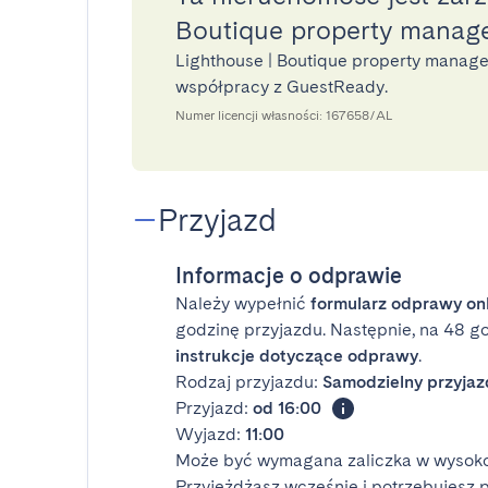
Boutique property manag
Lighthouse | Boutique property manag
współpracy z GuestReady.
Numer licencji własności: 167658/AL
Przyjazd
Informacje o odprawie
Należy wypełnić
formularz odprawy on
godzinę przyjazdu. Następnie, na 48 g
instrukcje dotyczące odprawy
.
Rodzaj przyjazdu:
Samodzielny przyjaz
Przyjazd:
od 16:00
Wyjazd:
11:00
Może być wymagana zaliczka w wysoko
Przyjeżdżasz wcześnie i potrzebujesz