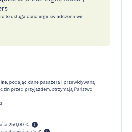
ers
ers to usługa concierge świadczona we
line
, podając dane pasażera i przewidywaną
odzin przed przyjazdem, otrzymają Państwo
d
ści 250,00 €.
 przechować bagaż?