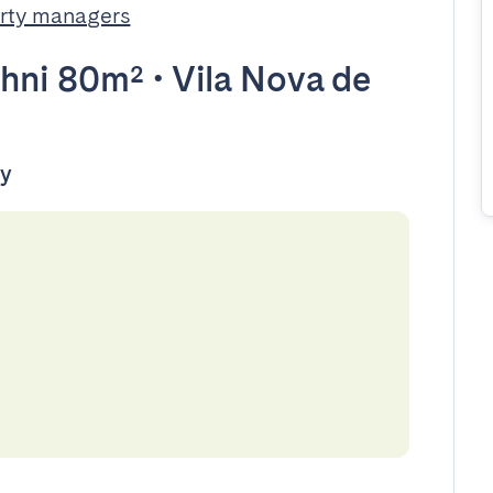
rty managers
hni 80m²
•
Vila Nova de
dy