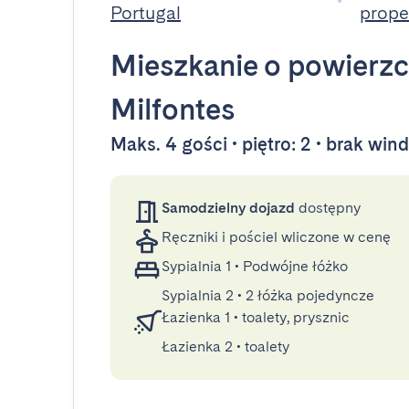
Portugal
prope
Mieszkanie
o powierzc
Milfontes
Maks. 4 gości • piętro: 2 • brak win
Samodzielny dojazd
dostępny
Ręczniki i pościel wliczone w cenę
Sypialnia 1
•
Podwójne łóżko
Sypialnia 2
•
2 łóżka pojedyncze
Łazienka 1
•
toalety, prysznic
Łazienka 2
•
toalety