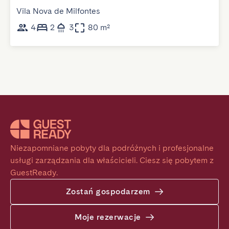
Vila Nova de Milfontes
4
2
3
80 m²
Niezapomniane pobyty dla podróżnych i profesjonalne 
usługi zarządzania dla właścicieli. Ciesz się pobytem z 
GuestReady.
Zostań gospodarzem
Moje rezerwacje