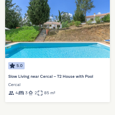
5.0
Slow Living near Cercal – T2 House with Pool
Cercal
4
3
2
85 m²