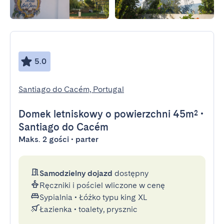
5.0
Santiago do Cacém, Portugal
Domek letniskowy
o powierzchni 45m²
•
Santiago do Cacém
Maks. 2 gości • parter
Samodzielny dojazd
dostępny
Ręczniki i pościel wliczone w cenę
Sypialnia
•
Łóżko typu king XL
Łazienka
•
toalety, prysznic