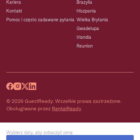
Kariera
Brazylia
Kontakt
Hiszpania
Pomoc i często zadawane pytania
Wielka Brytania
Gwadelupa
Irlandia
Reunion
©
2026
GuestReady
.
Wszelkie prawa zastrzeżone.
Obsługiwane przez
RentalReady
Wybierz daty, aby zobaczyć cenę