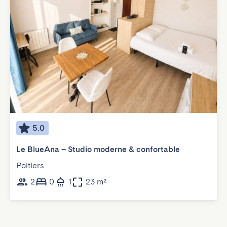
5.0
Le BlueAna – Studio moderne & confortable
Poitiers
2
0
1
23 m²