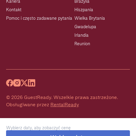
Kariera
Brazylia
Kontakt
Hiszpania
Pomoc i często zadawane pytania
Wielka Brytania
Gwadelupa
Irlandia
Reunion
©
2026
GuestReady
.
Wszelkie prawa zastrzeżone.
Obsługiwane przez
RentalReady
Wybierz daty, aby zobaczyć cenę