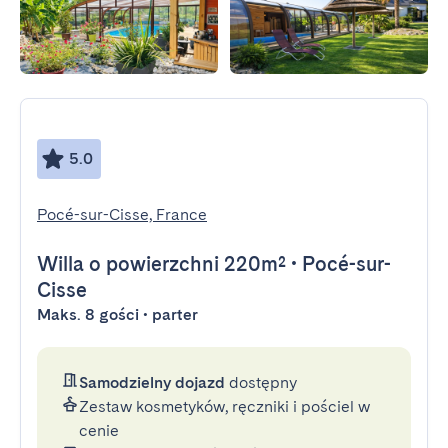
5.0
Pocé-sur-Cisse, France
Willa
o powierzchni 220m²
•
Pocé-sur-
Cisse
Maks. 8 gości • parter
Samodzielny dojazd
dostępny
Zestaw kosmetyków, ręczniki i pościel w
cenie