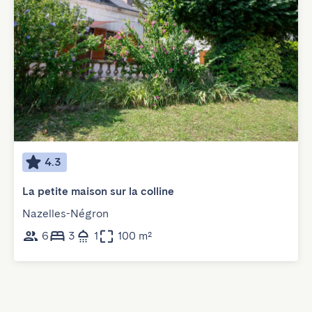
4.3
La petite maison sur la colline
Nazelles-Négron
6
3
1
100 m²