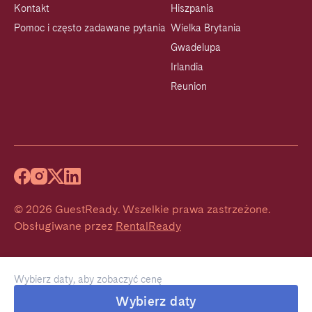
Kontakt
Hiszpania
Pomoc i często zadawane pytania
Wielka Brytania
Gwadelupa
Irlandia
Reunion
©
2026
GuestReady
.
Wszelkie prawa zastrzeżone.
Obsługiwane przez
RentalReady
Wybierz daty, aby zobaczyć cenę
Wybierz daty