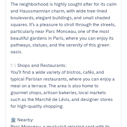
The neighborhood is highly sought after for its calm 
and Haussmannian charm, with wide tree-lined 
boulevards, elegant buildings, and small shaded 
squares. It’s a pleasure to stroll through the streets, 
particularly near Parc Monceau, one of the most 
beautiful gardens in Paris, where you can enjoy its 
pathways, statues, and the serenity of this green 
oasis.

🍽️ Shops and Restaurants:

You’ll find a wide variety of bistros, cafés, and 
typical Parisian restaurants, where you can enjoy a 
meal on a terrace. The area is also home to 
gourmet shops, artisan bakeries, local markets 
such as the Marché de Lévis, and designer stores 
for high-quality shopping.

🏛️ Nearby:

Parc Monceau: a must-visit relaxing spot with its 