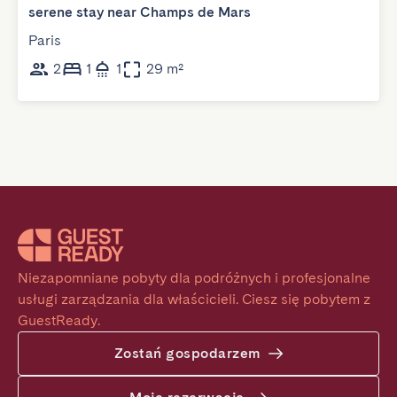
serene stay near Champs de Mars
Paris
2
1
1
29 m²
Niezapomniane pobyty dla podróżnych i profesjonalne 
usługi zarządzania dla właścicieli. Ciesz się pobytem z 
GuestReady.
Zostań gospodarzem