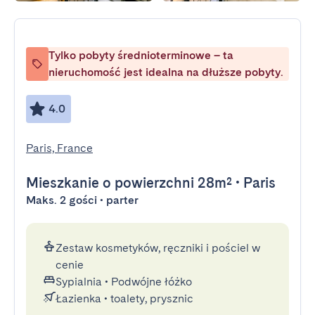
Tylko pobyty średnioterminowe – ta
nieruchomość jest idealna na dłuższe pobyty.
4.0
Paris, France
Mieszkanie
o powierzchni 28m²
•
Paris
Maks. 2 gości • parter
Zestaw kosmetyków, ręczniki i pościel w
cenie
Sypialnia
•
Podwójne łóżko
Łazienka
•
toalety, prysznic