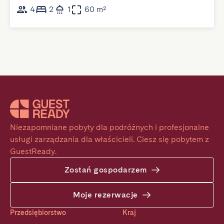
4
2
1
60 m²
Niezapomniane pobyty dla podróżnych i profesjonalne 
usługi zarządzania dla właścicieli. Ciesz się pobytem z 
GuestReady.
Zostań gospodarzem
Moje rezerwacje
Przedsiębiorstwo
Kraj