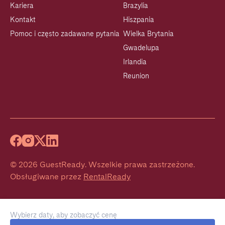
Kariera
Brazylia
Kontakt
Hiszpania
Pomoc i często zadawane pytania
Wielka Brytania
Gwadelupa
Irlandia
Reunion
©
2026
GuestReady
.
Wszelkie prawa zastrzeżone.
Obsługiwane przez
RentalReady
Wybierz daty, aby zobaczyć cenę