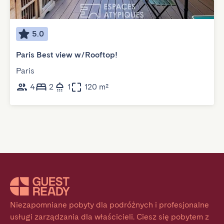
5.0
Paris Best view w/Rooftop!
Paris
4
2
1
120 m²
Niezapomniane pobyty dla podróżnych i profesjonalne 
usługi zarządzania dla właścicieli. Ciesz się pobytem z 