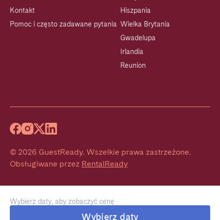
Kontakt
Hiszpania
Pomoc i często zadawane pytania
Wielka Brytania
Gwadelupa
Irlandia
Reunion
©
2026
GuestReady
.
Wszelkie prawa zastrzeżone.
Obsługiwane przez
RentalReady
Wybierz daty, aby zobaczyć cenę
Wybierz daty