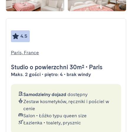
4.5
Paris, France
Studio
o powierzchni 30m²
•
Paris
Maks. 2 gości • piętro: 4 • brak windy
Samodzielny dojazd
dostępny
Zestaw kosmetyków, ręczniki i pościel w
cenie
Salon
•
Łóżko typu queen size
Łazienka
•
toalety, prysznic