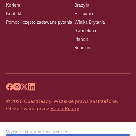
Kariera
Brazylia
Kontakt
Hiszpania
Pomoc i często zadawane pytania
Wielka Brytania
Gwadelupa
Irlandia
Reunion
©
2026
GuestReady
.
Wszelkie prawa zastrzeżone.
Obsługiwane przez
RentalReady
Wybierz daty, aby zobaczyć cenę