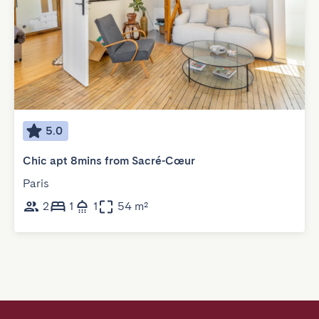
5.0
Chic apt 8mins from Sacré-Cœur
Paris
2
1
1
54 m²