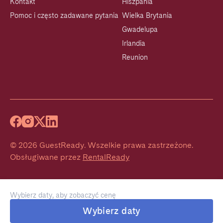
Kontakt
Hiszpania
Pomoc i często zadawane pytania
Wielka Brytania
Gwadelupa
Irlandia
Reunion
©
2026
GuestReady
.
Wszelkie prawa zastrzeżone.
Obsługiwane przez
RentalReady
Wybierz daty, aby zobaczyć cenę
Wybierz daty