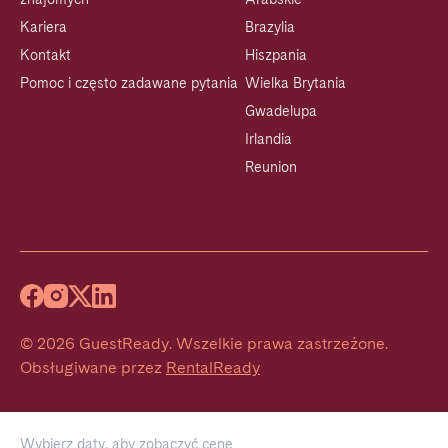
Kariera
Brazylia
Kontakt
Hiszpania
Pomoc i często zadawane pytania
Wielka Brytania
Gwadelupa
Irlandia
Reunion
©
2026
GuestReady
.
Wszelkie prawa zastrzeżone.
Obsługiwane przez
RentalReady
Wybierz daty, aby zobaczyć cenę