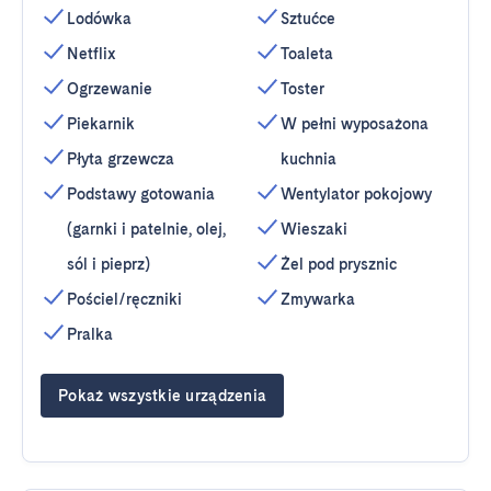
Lodówka
Sztućce
Netflix
Toaleta
Ogrzewanie
Toster
Piekarnik
W pełni wyposażona
Płyta grzewcza
kuchnia
Podstawy gotowania
Wentylator pokojowy
(garnki i patelnie, olej,
Wieszaki
sól i pieprz)
Żel pod prysznic
Pościel/ręczniki
Zmywarka
Pralka
Pokaż wszystkie urządzenia