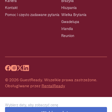
Kariera
Brazylia
Kontakt
Hiszpania
Pomoc i często zadawane pytania
Wielka Brytania
Gwadelupa
Irlandia
Reunion
©
2026
GuestReady
.
Wszelkie prawa zastrzeżone.
Obsługiwane przez
RentalReady
Wybierz daty, aby zobaczyć cenę