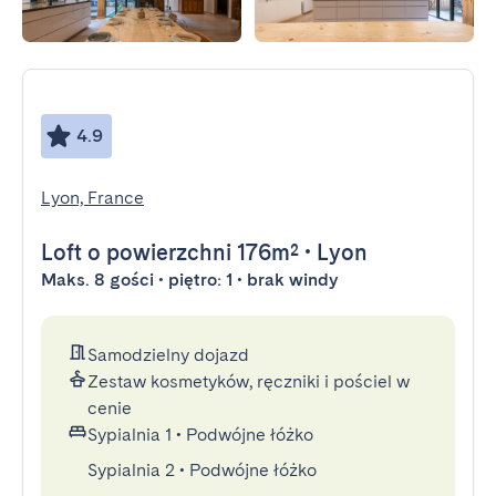
4.9
Lyon, France
Loft
o powierzchni 176m²
•
Lyon
Maks. 8 gości • piętro: 1 • brak windy
Samodzielny dojazd
Zestaw kosmetyków, ręczniki i pościel w
cenie
Sypialnia 1
•
Podwójne łóżko
Sypialnia 2
•
Podwójne łóżko