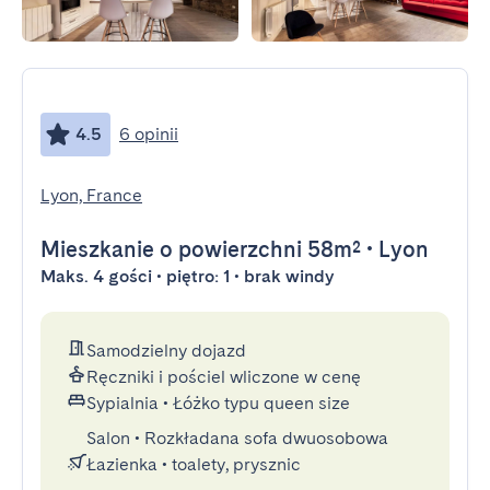
4.5
6 opinii
Lyon, France
Mieszkanie
o powierzchni 58m²
•
Lyon
Maks. 4 gości • piętro: 1 • brak windy
Samodzielny dojazd
Ręczniki i pościel wliczone w cenę
Sypialnia
•
Łóżko typu queen size
Salon
•
Rozkładana sofa dwuosobowa
Łazienka
•
toalety, prysznic