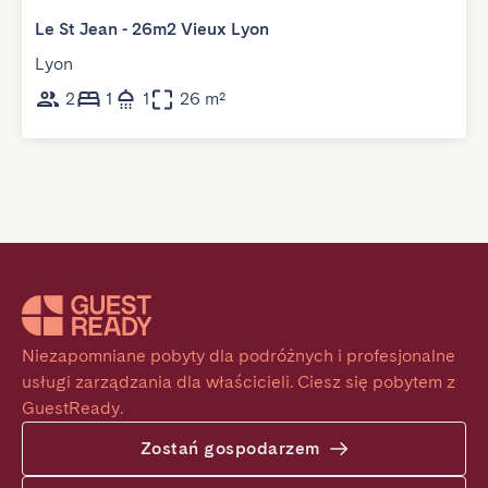
Le St Jean - 26m2 Vieux Lyon
Lyon
2
1
1
26 m²
Niezapomniane pobyty dla podróżnych i profesjonalne 
usługi zarządzania dla właścicieli. Ciesz się pobytem z 
GuestReady.
Zostań gospodarzem