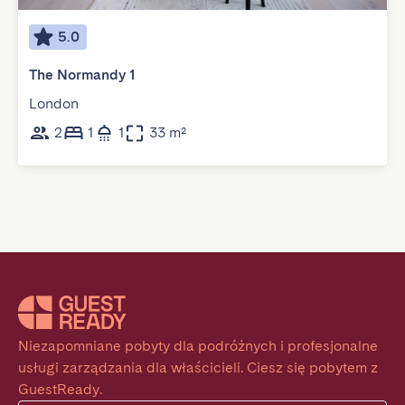
5.0
The Normandy 1
London
2
1
1
33 m²
Niezapomniane pobyty dla podróżnych i profesjonalne 
usługi zarządzania dla właścicieli. Ciesz się pobytem z 
GuestReady.