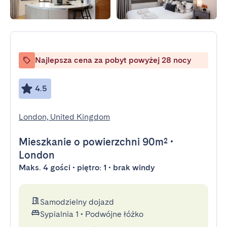
Najlepsza cena za pobyt powyżej 28 nocy
4.5
London, United Kingdom
Mieszkanie
o powierzchni 90m²
•
London
Maks. 4 gości • piętro: 1 • brak windy
Samodzielny dojazd
Sypialnia 1
•
Podwójne łóżko