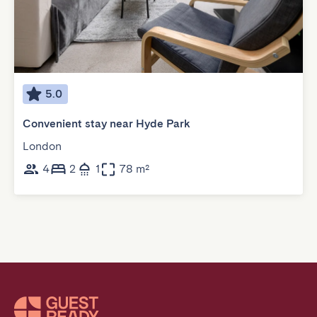
5.0
Convenient stay near Hyde Park
London
4
2
1
78 m²