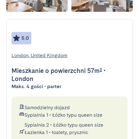
5.0
London, United Kingdom
Mieszkanie
o powierzchni 57m²
•
London
Maks. 4 gości • parter
Samodzielny dojazd
Sypialnia 1
•
Łóżko typu queen size
Sypialnia 2
•
Łóżko typu queen size
Łazienka 1
•
toalety, prysznic